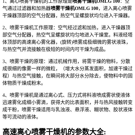
1、离心喷雾干燥机的工作原理是
喷雾干燥机OMLG 100
：空
气通过过滤器和加热器
喷雾干燥机OMLG 100
，进入离心喷雾
干燥器顶部的空气分配器，热空气呈螺旋状均匀进入干燥器。
2、喷雾干燥机工作原理：空气经过滤和加热，进入干燥器顶
部空气分配器，热空气呈螺旋状均匀地进入干燥室。料液经塔
体顶部的高速离心雾化器，(旋转)喷雾成极细微的雾状液珠，
与热空气并流接触在极短的时间内可干燥为成品。
3、喷雾干燥的原理：通过机械作用，将需干燥的物料，分散
成很细的像雾一样的微粒，（增大水分蒸发面积，加速干燥过
程）与热空气接触，在瞬间将大部分水分除去，使物料中的固
体物质干燥成粉末。
4、喷雾干燥机是通过离心式、压力式将料液喷成雾状使液体
迅速雾化成细小雾滴，获得大的比表面积，并与热风接触转变
成干粉，喷雾干燥适用与乳浊液、悬浮液、糊状物、胶状液体
等可流动的液体。
高速离心喷雾干燥机的参数大全: