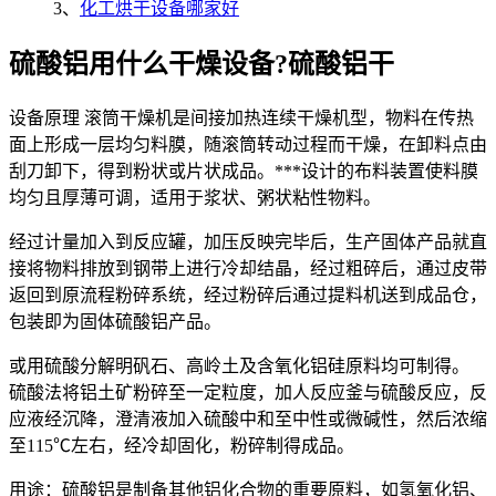
3、
化工烘干设备哪家好
硫酸铝用什么干燥设备?硫酸铝干
设备原理 滚筒干燥机是间接加热连续干燥机型，物料在传热
面上形成一层均匀料膜，随滚筒转动过程而干燥，在卸料点由
刮刀卸下，得到粉状或片状成品。***设计的布料装置使料膜
均匀且厚薄可调，适用于浆状、粥状粘性物料。
经过计量加入到反应罐，加压反映完毕后，生产固体产品就直
接将物料排放到钢带上进行冷却结晶，经过粗碎后，通过皮带
返回到原流程粉碎系统，经过粉碎后通过提料机送到成品仓，
包装即为固体硫酸铝产品。
或用硫酸分解明矾石、高岭土及含氧化铝硅原料均可制得。
硫酸法将铝土矿粉碎至一定粒度，加人反应釜与硫酸反应，反
应液经沉降，澄清液加入硫酸中和至中性或微碱性，然后浓缩
至115℃左右，经冷却固化，粉碎制得成品。
用途：硫酸铝是制备其他铝化合物的重要原料，如氢氧化铝、