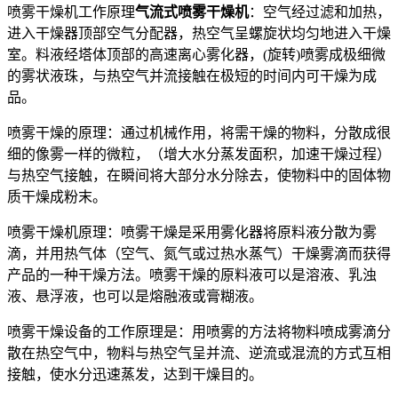
喷雾干燥机工作原理
气流式喷雾干燥机
：空气经过滤和加热，
进入干燥器顶部空气分配器，热空气呈螺旋状均匀地进入干燥
室。料液经塔体顶部的高速离心雾化器，(旋转)喷雾成极细微
的雾状液珠，与热空气并流接触在极短的时间内可干燥为成
品。
喷雾干燥的原理：通过机械作用，将需干燥的物料，分散成很
细的像雾一样的微粒，（增大水分蒸发面积，加速干燥过程）
与热空气接触，在瞬间将大部分水分除去，使物料中的固体物
质干燥成粉末。
喷雾干燥机原理：喷雾干燥是采用雾化器将原料液分散为雾
滴，并用热气体（空气、氮气或过热水蒸气）干燥雾滴而获得
产品的一种干燥方法。喷雾干燥的原料液可以是溶液、乳浊
液、悬浮液，也可以是熔融液或膏糊液。
喷雾干燥设备的工作原理是：用喷雾的方法将物料喷成雾滴分
散在热空气中，物料与热空气呈并流、逆流或混流的方式互相
接触，使水分迅速蒸发，达到干燥目的。