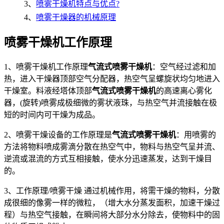
3、
喷雾干燥机特点与优点?
4、
喷雾干燥器的机械原理
喷雾干燥机工作原理
1、喷雾干燥机工作原理
气流式喷雾干燥机
：空气经过滤和加
热，进入干燥器顶部空气分配器，热空气呈螺旋状均匀地进入
干燥室。料液经塔体顶部
气流式喷雾干燥机
的高速离心雾化
器，(旋转)喷雾成极细微的雾状液珠，与热空气并流接触在极
短的时间内可干燥为成品。
2、喷雾干燥设备的工作原理是
气流式喷雾干燥机
：用喷雾的
方法将物料喷成雾滴分散在热空气中，物料与热空气呈并流、
逆流或混流的方式互相接触，使水分迅速蒸发，达到干燥目
的。
3、工作原理/喷雾干燥 通过机械作用，将需干燥的物料，分散
成很细的像雾一样的微粒，（增大水分蒸发面积，加速干燥过
程）与热空气接触，在瞬间将大部分水分除去，使物料中的固