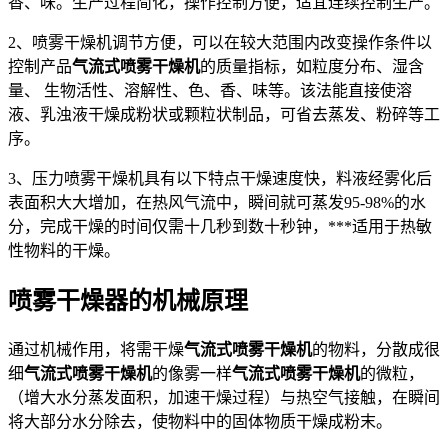
香、味。生产过程简化，操作控制方便，适宜连续控制生产。
2、喷雾干燥机调节方便，可以在较大范围内改变操作条件以
控制产品
气流式喷雾干燥机
的质量指标，如粒度分布、湿含
量、 生物活性、溶解性、色、香、味等。该法能直接使溶
液、乳浊液干燥成粉状或颗粒状制品，可省去蒸发、粉碎等工
序。
3、压力喷雾干燥机具有以下特点干燥速度快，料液经雾化后
表面积大大增加，在热风气流中，瞬间就可蒸发95-98%的水
分，完成干燥的时间仅需十几秒到数十秒钟，***适用于热敏
性物料的干燥。
喷雾干燥器的机械原理
通过机械作用，将需干燥
气流式喷雾干燥机
的物料，分散成很
细
气流式喷雾干燥机
的像雾一样
气流式喷雾干燥机
的微粒，
（增大水分蒸发面积，加速干燥过程）与热空气接触，在瞬间
将大部分水分除去，使物料中的固体物质干燥成粉末。