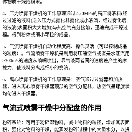
体物质干燥成粉末。
4、压力喷雾干燥机的工作原理通过2-20MPa的高压将液料(经
过过滤的液料)送入压力式雾化器雾化成小液滴，经过雾化后
的液滴(表面积大大增加)与热空气充分接触，迅速完成干燥过
程。得到粉体或细小颗粒的成品。
5、气流喷雾干燥机自动化程度高、操作灵活（可以控制成品
的粒度）。气流喷雾干燥机是利用将压缩空气或者是水蒸汽用
≥300m/s的速度从喷嘴喷出，靠气液两者间的速度差产生的摩
擦力，使液料分离成细小的雾滴。
6、离心喷雾干燥机的工作原理是：空气通过过滤器和加热
器，进入离心喷雾干燥器顶部的空气分配器，热空气呈螺旋状
均匀进入干燥器。
气流式喷雾干燥中分配盘的作用
粉碎系统：可用于粉碎湿物料，减少物料的粒径，增加其表面
积，强化对物料的干燥，能蒸发粉碎过程中的大量水分，以提