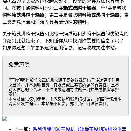
燥机器的型式及应用也越来越多，设备的分类方法也有所不
同。按被干燥物料可分为三类
箱式沸腾干燥器
：***类是粒状
物料
箱式沸腾干燥器
；第二类是膏状物料
箱式沸腾干燥器
；第
三类是悬浮液和溶液等具有流动性的物料。
关于箱式沸腾干燥器和比较干燥烘箱和沸腾干燥器的优缺点的
介绍到此就结束了，不知道你从中找到你需要的信息了吗 ？
如果你还想了解更多这方面的信息，记得收藏关注本站。
免责声明
“干燥百科”部分文章信息来源于网络转载是出于传递更多信息
之目的，并不意味着赞同其观点或证实其内容的真实性，且不
对因信息的不合理、不准确或遗漏导致的任何损失或损害承担
责任。

本网站信息仅供参考，不做交易和服务的根据， 如自行使用本
网资料发生偏差，本站概不负责，亦不负任何法律责任。
上一篇：
系列沸腾制粒干燥机（沸腾干燥制粒机的电器