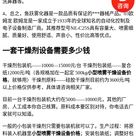
洗鼻器等。
4、总之，鱼跃雾化器是一款品质有保证的***器械产品。03欧
姆龙 欧姆龙是一家成立于1933年的全球知名的自动化控制及
电子设备制造厂商。其推荐型号NE-C25S具有容量大、喷雾细
腻、质量好、使用舒适、声音小、性价比高等优点。
一套干燥剂设备需要多少钱
干燥剂包装机——10000—15000元/台 干燥剂包装纸——复合
纸12000元/吨（各规格加在一起定 500kg
小型喷雾干燥设备价
格
，就够用）干燥剂原料——硅胶干燥剂目前约为3600元/吨
以上价格仅供参考，具体请咨询相关厂家。
目前一台干燥剂包装机大约在5000——10000元，其他的厂
房、人工成本你自己核算。原料成本要区别对待，你电话去厂
家就可以知道。
一般的小包装干燥剂只需要包装机就可以了。生产过程：将原
料装入机器里
小型喷雾干燥设备价格
；安装包装纸；调整好包