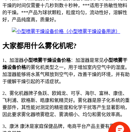
干燥的时间仅需要十几秒到数十秒种，***适用于热敏性物料
的干燥。***产品为球状颗粒，粒度均匀，流动性好，溶解性
好，产品纯度高，质量好。
大家都用什么雾化机呢?
1、加湿器
小型喷雾干燥设备价格
：加湿器是常见
小型喷雾干
燥设备价格
的雾化机类型之一，用于增加室内空气中的湿度。
加湿器能够将水蒸气释放到空气中，改善干燥的环境，并有助
于缓解干燥引起的不适症状。
2、雾化机器牌子鱼跃、欧姆龙、可孚、海尔、富林、康佳、
飞利浦、欧格斯、皓康和氧精灵好。雾化器是原子化系统的重
要部件，其性能对测定的精密度和化学干扰等产生显著影响，
因此要求雾化器喷雾稳定、雾滴细小、均匀和雾化效率高。
3、康沐 康沐是家庭保健品牌，电商平台产品主要有雾化器、