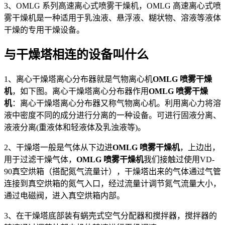
3、OMLG 系列高速离心式喷雾干燥机，OMLG 高速离心式喷
雾干燥机是一种适用于乳浊液、悬浮液、糊状物、溶液等液体
干燥的专用干燥设备。
与干燥塔相连的设备叫什么
1、离心干燥塔离心分布器就是气物离心机
OMLG 喷雾干燥
机
，如下图。离心干燥塔离心分布器作用
OMLG 喷雾干燥
机
：离心干燥塔离心分布器又称气物离心机。利用离心力将溶
液中密度不同的成分进行分离的一种设备。可进行固液分离、
液液分离(重液体和轻液体及乳浊液等)。
2、干燥塔一般是气体从下边进
OMLG 喷雾干燥机
，上边出，
用于过滤干燥气体，
OMLG 喷雾干燥机
我们接触过使用VD-
90真空烘箱（搭配氮气流量计），干燥塔出来的气体通过气管
连接到真空烘箱的氮气入口，经过流量计调节氮气流量大小，
通过电磁阀，进入真空烘箱内部。
3、在干燥塔底部装有蜗壳式空气分配器和搅拌器，搅拌器的