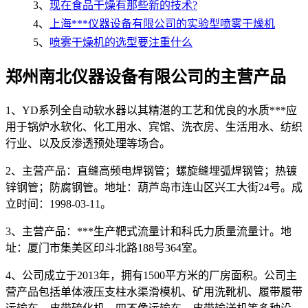
3、
现在食品干燥有那些新的技术?
4、
上海***仪器设备有限公司的实验型喷雾干燥机
5、
喷雾干燥机的选型要注重什么
郑州南北仪器设备有限公司的主营产品
1、YD系列全自动软水器以其精湛的工艺和优良的水质***应
用于锅炉水软化、化工用水、宾馆、洗衣房、生活用水、纺织
行业、以及反渗透预处理等场合。
2、主营产品：直缝高频电焊钢管；螺旋缝埋弧焊钢管；热镀
锌钢管；防腐钢管。地址：葫芦岛市连山区兴工大街24号。成
立时间：1998-03-11。
3、主营产品：***生产靶式流量计和科氏力质量流量计。地
址：厦门市集美区印斗北路188号364室。
4、公司成立于2013年，拥有1500平方米的厂房面积。公司主
营产品包括单体液压支柱水渠滑模机、矿用洗靴机、履带履带