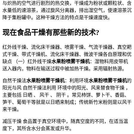
与炽热的空气进行剧烈的热交换，干燥成为粉状或颗粒状、含
水量低的速溶茶，通过旋风分离器，排出湿空气，使速溶茶沉
降于集粉罐中。这种干燥方法的特点是干燥速度快。
现在食品干燥有那些新的技术?
红外线干燥、流化床干燥器、喷雾干燥、气流干燥器、真空耙
式干燥、带式干燥机、流化床干燥器、微波干燥各自原理和优
缺点 （一）红外线干燥
水果粉喷雾干燥机
：湿物料用皮带机
送入器内，物料在输送过程中被加热干燥。采用辐射热源。
自然干燥法
水果粉喷雾干燥机
：利用环境
水果粉喷雾干燥机
的
阳光与风 自然干燥法利用 环境中的阳光、风来替食物干燥 ，
主要包括 日晒 、 风干 、 阴干 。常见柿饼、萝卜干、香菇、
笋干、葡萄干等就是以日晒来制成；传统新竹米粉则是以风干
来干燥。
减压干燥 食品置于真空环境中，随真空度的不同，在适当温
度下，其所含水分会蒸发或升华。