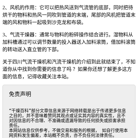
2、风机的作用：它可以把热风送到气流管的底部，同时把待
烘干的物料和热风一同吹到管道的末端，尾部的风机把管道末
端的风和物料一起吸到沙克龙和布袋。
3、气流干燥器：通常与物料的粉碎操作结合进行。湿物料从
加料槽通过可以调节数量的投入器送入加料滚筒，借加料滚筒
的转动送入直立管的下部。
关于四川气流干燥机和汽流干燥机的介绍到此就结束了，不知
道你从中找到你需要的信息了吗 ？如果你还想了解更多这方
面的信息，记得收藏关注本站。
免责声明
“干燥百科”部分文章信息来源于网络转载是出于传递更多信息
之目的，并不意味着赞同其观点或证实其内容的真实性，且不
对因信息的不合理、不准确或遗漏导致的任何损失或损害承担
责任。

本网站信息仅供参考，不做交易和服务的根据， 如自行使用本
网资料发生偏差，本站概不负责，亦不负任何法律责任。