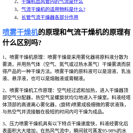
2、
干燥机出风管内的气流是什么
3、
气流干燥机的适用物料是什么?
4、
长管气流干燥器各部分作用
喷雾干燥机
的原理和气流干燥机的原理有
什么区别吗?
1、喷雾干燥机原理：喷雾干燥是采用雾化器将原料液分散为
雾滴，并用热气体（空气、氮气或过热水蒸气）干燥雾滴而获
得产品的一种干燥方法。喷雾干燥的原料液可以是溶液、乳浊
液、悬浮液，也可以是熔融液或膏糊液。
2、喷雾干燥机工作原理：空气经过滤和加热，进入干燥器顶
部空气分配器，热空气呈螺旋状均匀地进入干燥室。料液经塔
体顶部的高速离心雾化器，(旋转)喷雾成极细微的雾状液珠，
与热空气并流接触在极短的时间内可干燥为成品。
3、压力喷雾干燥机具有以下特点干燥速度快，料液经雾化后
表面积大大增加，在热风气流中，瞬间就可蒸发95-98%的水