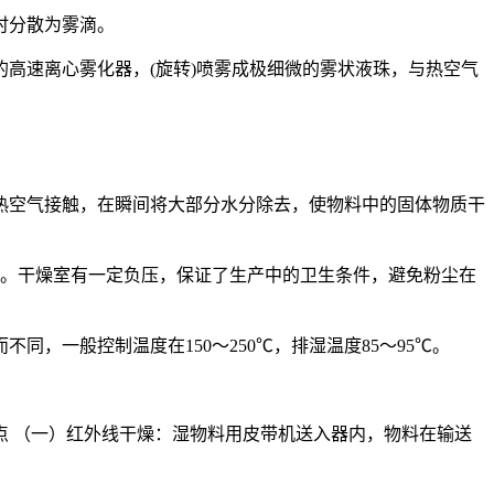
时分散为雾滴。
高速离心雾化器，(旋转)喷雾成极细微的雾状液珠，与热空气
热空气接触，在瞬间将大部分水分除去，使物料中的固体物质干
格。干燥室有一定负压，保证了生产中的卫生条件，避免粉尘在
，一般控制温度在150～250℃，排湿温度85～95℃。
 （一）红外线干燥：湿物料用皮带机送入器内，物料在输送