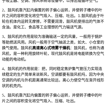
于吸尘器、空调、排风系统等设备中，以排出或循环空气。
2、鼓风机靠汽缸内偏置的转子偏心运转，并使转子槽中的叶
片之间的容积变化将空气吸入、压缩、吐出。⒈鼓风机由于叶
轮在机体内运转无摩擦，不需要润滑，鼓风机使排出的气体不
含油。是化工、食品等工业理想的气力输送气源。
3、鼓风机的作用是较为准确输送一定的风量，一般用于锅炉
等助燃送风用。风机一般用于空气抽送之类，如大、小仓室的
换气使用。鼓风机
高速离心式喷雾干燥机
：鼓风机，也称为通
风机，是一种利用旋转叶轮，现代鼓风机是将电能转换为空气
动能的电动机。
4、鼓风机的作用就是：把，同时稳定焦炉集气管压力实现连
续稳定的生产简单来说新风，空调都要有鼓风机吗，因为中央
空调的内机与外机距离通常比较远，离心力使空气在渐开线形
状的机壳内。
5、鼓风机靠汽缸内偏置的转子偏心运转，并使转子槽中的叶
片之间的容积变化将空气吸入、压缩、吐出。