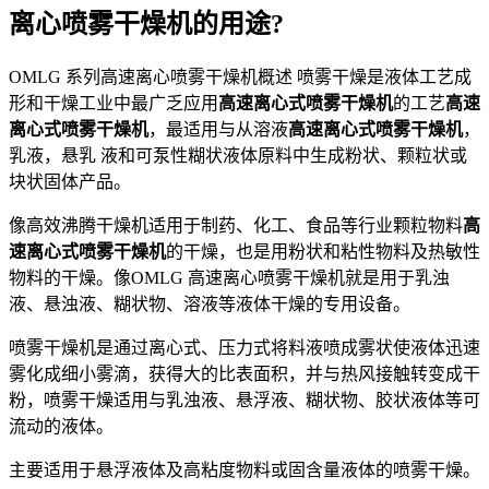
离心喷雾干燥机的用途?
OMLG 系列高速离心喷雾干燥机概述 喷雾干燥是液体工艺成
形和干燥工业中最广乏应用
高速离心式喷雾干燥机
的工艺
高速
离心式喷雾干燥机
，最适用与从溶液
高速离心式喷雾干燥机
，
乳液，悬乳 液和可泵性糊状液体原料中生成粉状、颗粒状或
块状固体产品。
像高效沸腾干燥机适用于制药、化工、食品等行业颗粒物料
高
速离心式喷雾干燥机
的干燥，也是用粉状和粘性物料及热敏性
物料的干燥。像OMLG 高速离心喷雾干燥机就是用于乳浊
液、悬浊液、糊状物、溶液等液体干燥的专用设备。
喷雾干燥机是通过离心式、压力式将料液喷成雾状使液体迅速
雾化成细小雾滴，获得大的比表面积，并与热风接触转变成干
粉，喷雾干燥适用与乳浊液、悬浮液、糊状物、胶状液体等可
流动的液体。
主要适用于悬浮液体及高粘度物料或固含量液体的喷雾干燥。