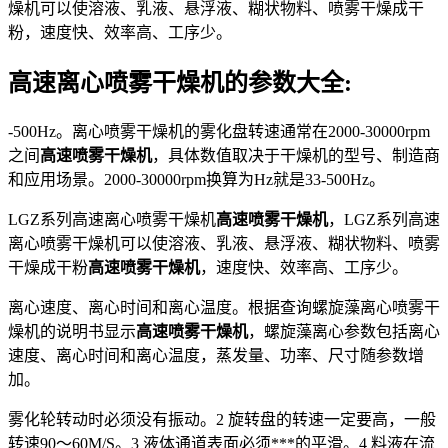
燥机可以使溶液、乳液、悬浮液、糊状物料、喷雾干燥成干
粉，速度快、效率高、工序少。
高速离心喷雾干燥机的参数大全:
-500Hz。离心喷雾干燥机的雾化盘转速通常在2000-30000rpm
之间
高速喷雾干燥机
，具体数值取决于干燥机的型号、制造商
和应用场景。2000-30000rpm换算为Hz就是33-500Hz。
LGZ系列高速离心喷雾干燥机
高速喷雾干燥机
，LGZ系列高速
离心喷雾干燥机可以使溶液、乳液、悬浮液、糊状物料、喷雾
干燥成干粉
高速喷雾干燥机
，速度快、效率高、工序少。
离心速度、离心时间和离心温度。根据查询螺旋藻离心喷雾干
燥机的说明书显示
高速喷雾干燥机
，螺旋藻离心参数包括离心
速度、离心时间和离心温度，蒸发量、功率、尺寸随参数增
加。
雾化轮转动时必须没有振动。2 旋转盘的转速一定要高，一般
转速90～60M/S。3 液体通道表面必须***的平滑。4 料液在流