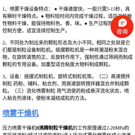
1、喷雾干燥设备特点： ● 干燥速度快，一般只需5-15秒，具
有瞬时干燥特点。● 物料短时间内完成干燥过程，适应于热敏
性物料干燥，能保持物料色、香、味。● 生产过程简化，操作
控制方便，适宜连续控制生产。
2、不同处为制出来的颗粒形态及大小不同，相同之处就是它
们都是制粒设备制粒机。摇摆颗粒机是一种将潮湿粉末混合
物，在旋转滚筒的正、反旋转作用下，强制性通过筛网而制成
颗粒的专用设备。加重型适合粘度大物料制成颗粒。
3、设备：摇摆式制粒机、旋转式制粒机等。（二）高速搅拌
制粒 药粉、辅料、粘合剂，用高速旋转搅拌器混合并制成颗
粒。（三）流化喷雾制粒 用气流使药粉成悬浮流化状态，喷
入粘合剂液体，使粉末凝结成粒的方法。
喷雾干燥机
压力喷雾干燥机
fl沸腾制粒干燥机
的工作原理通过2-20MPa的