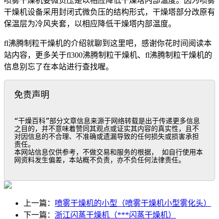
喷雾干燥机要微负压是以相应降低干燥塔内部温度。因为喷雾
干燥机设备采用封闭式微负压的结构形式，干燥塔部分改原有
保温层为冷风夹套，以相应降低干燥塔内部温度。
fl沸腾制粒干燥机的介绍就聊到这里吧，感谢你花时间阅读本
站内容，更多关于fl300沸腾制粒干燥机、fl沸腾制粒干燥机的
信息别忘了在本站进行查找喔。
免责声明
“干燥百科”部分文章信息来源于网络转载是出于传递更多信息
之目的，并不意味着赞同其观点或证实其内容的真实性，且不
对因信息的不合理、不准确或遗漏导致的任何损失或损害承担
责任。

本网站信息仅供参考，不做交易和服务的根据， 如自行使用本
网资料发生偏差，本站概不负责，亦不负任何法律责任。
上一篇：
喷雾干燥机的小型（喷雾干燥机小型雾化头）
下一篇：
浙江闪蒸干燥机（***闪蒸干燥机）