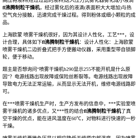
高压将液料(经过过滤的液料)送入压力式雾化器雾化成小液滴
fl沸腾制粒干燥机
，经过雾化后的液滴(表面积大大增加)与热
空气充分接触，迅速完成干燥过程。得到粉体或细小颗粒的成
品。
上海欧蒙 喷雾干燥机很好，因为其设计人性化，工艺***，设
计合理，具体如下
fl沸腾制粒干燥机
：设计人性化：上海欧蒙
喷雾干燥机二边折叠式把手方便搬动仪器，采用重型带自锁脚
轮，便于移动。
题主是否想询问“喷雾干燥机b290显示255不能开机是什么原
因”？电源线路出现故障或保险丝断裂等。电源线路出现故障
导致电力无法正常运输，从而显示无法开机，维修电源线路即
可。
在***喷雾干燥机生产时，生产方发布的信息中，***实验室喷
雾干燥机的诸多优点，又***性的结合
fl沸腾制粒干燥机
了真
空干燥的优点，能在进风温度在60℃，对物料进行快速的一秒
干燥。