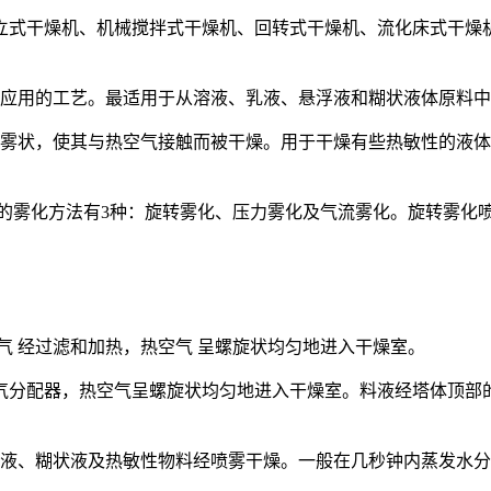
立式干燥机、机械搅拌式干燥机、回转式干燥机、流化床式干燥
*应用的工艺。最适用于从溶液、乳液、悬浮液和糊状液体原料
成雾状，使其与热空气接触而被干燥。用于干燥有些热敏性的液
雾化方法有3种：旋转雾化、压力雾化及气流雾化。旋转雾化喷雾
气 经过滤和加热，热空气 呈螺旋状均匀地进入干燥室。
气分配器，热空气呈螺旋状均匀地进入干燥室。料液经塔体顶部的
浊液、糊状液及热敏性物料经喷雾干燥。一般在几秒钟内蒸发水