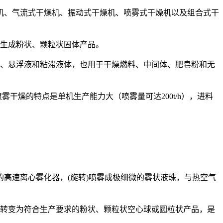
机、气流式干燥机、振动式干燥机、喷雾式干燥机以及组合式干
中生成粉状、颗粒状固体产品。
体、悬浮液和粘滞液体，也用于干燥燃料、中间体、肥皂粉和无
干燥的特点是单机生产能力大（喷雾量可达200t/h），进料
高速离心雾化器，(旋转)喷雾成极细微的雾状液珠，与热空气
分转变为符合生产要求的粉状、颗粒状空心球或圆粒状产品，是