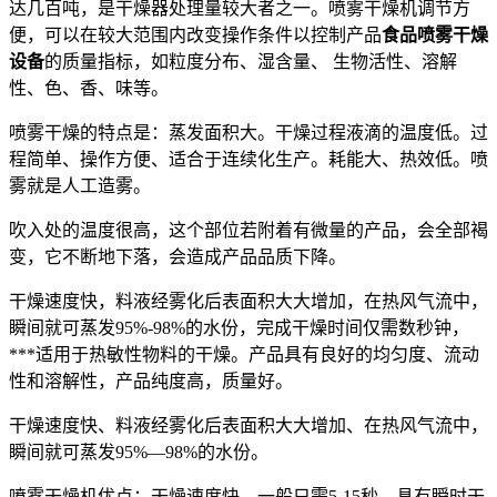
达几百吨，是干燥器处理量较大者之一。喷雾干燥机调节方
便，可以在较大范围内改变操作条件以控制产品
食品喷雾干燥
设备
的质量指标，如粒度分布、湿含量、 生物活性、溶解
性、色、香、味等。
喷雾干燥的特点是：蒸发面积大。干燥过程液滴的温度低。过
程简单、操作方便、适合于连续化生产。耗能大、热效低。喷
雾就是人工造雾。
吹入处的温度很高，这个部位若附着有微量的产品，会全部褐
变，它不断地下落，会造成产品品质下降。
干燥速度快，料液经雾化后表面积大大增加，在热风气流中，
瞬间就可蒸发95%-98%的水份，完成干燥时间仅需数秒钟，
***适用于热敏性物料的干燥。产品具有良好的均匀度、流动
性和溶解性，产品纯度高，质量好。
干燥速度快、料液经雾化后表面积大大增加、在热风气流中，
瞬间就可蒸发95%—98%的水份。
喷雾干燥机优点：干燥速度快，一般只需5-15秒，具有瞬时干