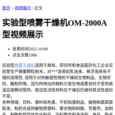
首页
>
视频展示
>正文
实验型喷雾干燥机OM-2000A
型视频展示
发表时间
2022-10-08
点击次数
1986
实验型
喷雾干燥机
适用于高校、研究所和食品医药化工企业实
验室生产微量颗粒粉末，对***溶液如乳浊液、悬浮液具有不
错的适用性, 适用于对热敏感性物的干燥如生物制品、生物农
药、酶制剂等。因为所喷出的物料只是在喷成雾状时才受到高
温且是瞬间受热，故这些活性材料在干燥后仍维持其活性成份
不变。
多种领域：饮料、香料和色素、牛奶和蛋制品、植物和蔬菜提
取液、制药合成热敏物质塑料、聚合物和树脂、芳香剂、血制
品、制陶和超导体生化制品、染料肥皂和洗涤剂、食品、黏合