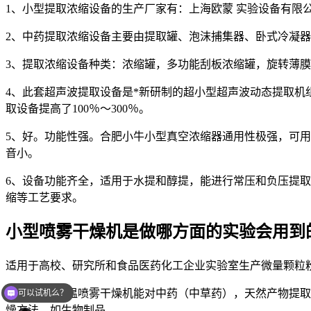
1、小型提取浓缩设备的生产厂家有：上海欧蒙 实验设备有
2、中药提取浓缩设备主要由提取罐、泡沫捕集器、卧式冷凝
3、提取浓缩设备种类：浓缩罐，多功能刮板浓缩罐，旋转薄
4、此套超声波提取设备是*新研制的超小型超声波动态提取
取设备提高了100％～300％。
5、好。功能性强。合肥小牛小型真空浓缩器通用性极强，可
音小。
6、设备功能齐全，适用于水提和醇提，能进行常压和负压提
缩等工艺要求。
小型喷雾干燥机是做哪方面的实验会用到
适用于高校、研究所和食品医药化工企业实验室生产微量颗粒粉
***实验室低温喷雾干燥机能对中药（中草药），天然产物提
可以试机么？
燥方法，如生物制品。