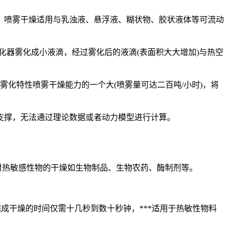
，喷雾干燥适用与乳浊液、悬浮液、糊状物、胶状液体等可流动
雾化器雾化成小液滴，经过雾化后的液滴(表面积大大增加)与热空
雾化特性喷雾干燥能力的一个大(喷雾量可达二百吨/小时)，将
支撑，无法通过理论数据或者动力模型进行计算。
于对热敏感性物的干燥如生物制品、生物农药、酶制剂等。
完成干燥的时间仅需十几秒到数十秒钟，***适用于热敏性物料