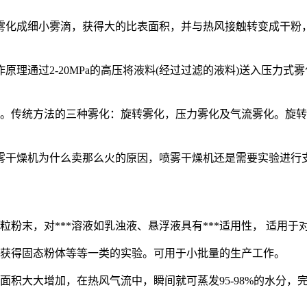
雾化成细小雾滴，获得大的比表面积，并与热风接触转变成干粉
理通过2-20MPa的高压将液料(经过过滤的液料)送入压力式
备。传统方法的三种雾化：旋转雾化，压力雾化及气流雾化。旋转
雾干燥机为什么卖那么火的原因，喷雾干燥机还是需要实验进行
粒粉末，对***溶液如乳浊液、悬浮液具有***适用性， 适用
燥获得固态粉体等等一类的实验。可用于小批量的生产工作。
积大大增加，在热风气流中，瞬间就可蒸发95-98%的水分，