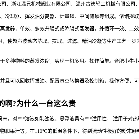
限公司、浙江温兄机械阀业有限公司、温州古德轻工机械有限公司
器、冷却器、挥发油分离器、计量罐、中间储罐等组成。浓缩提
膜蒸发器，单效、多效升膜式或降膜式蒸发器，外循环一效、二
机组，使超声波动态萃取、提取、过滤、精油冷凝等生产工艺一步
用于多种物料的蒸发浓缩，实现一机多用。操作简单。合肥小牛小
取并且可以回收挥发油。配置真空转换器及控制箱，操作方便，
的啊?为什么一台这么贵
末，对***溶液如乳浊液、悬浮液具有***适用性， 适用于对
取物和果汁等，在110°C的低温条件下，得到流动性极好的粉末