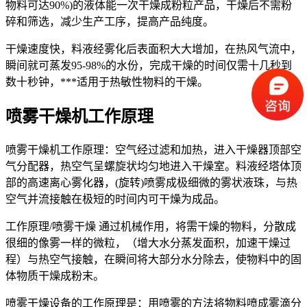
物料可达90%)的液体能一次干燥成粉粒产品，干燥后不需粉
碎和筛选，减少生产工序，提高产品纯度。
干燥速度快，料液经雾化后表面积大大增加，在热风气流中，
瞬间就可蒸发95-98%的水份，完成干燥的时间仅需十几秒到
数十秒钟，***适用于热敏性物料的干燥。
喷雾干燥机工作原理
喷雾干燥机工作原理：空气经过滤和加热，进入干燥器顶部空
气分配器，热空气呈螺旋状均匀地进入干燥室。料液经塔体顶
部的高速离心雾化器，(旋转)喷雾成极细微的雾状液珠，与热
空气并流接触在极短的时间内可干燥为成品。
工作原理/喷雾干燥 通过机械作用，将需干燥的物料，分散成
很细的像雾一样的微粒，（增大水分蒸发面积，加速干燥过
程）与热空气接触，在瞬间将大部分水分除去，使物料中的固
体物质干燥成粉末。
喷雾干燥设备的工作原理是：用喷雾的方法将物料喷成雾滴分