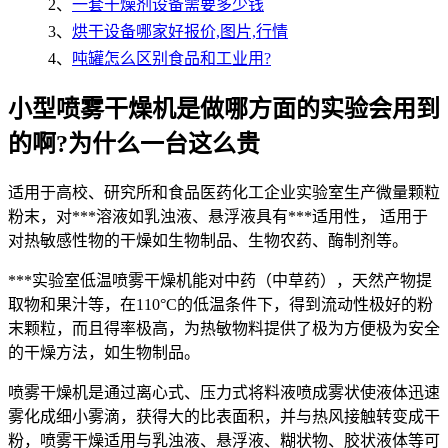
2、
一套干燥剂设备需要多少钱
3、
烘干设备哪家好报价,图片,行情
4、
吨罐怎么区别食品和工业用?
小型喷雾干燥机是做哪方面的实验会用到
的啊?为什么一台这么贵
适用于高校、研究所和食品医药化工企业实验室生产微量颗粒
粉末，对***溶液如乳浊液、悬浮液具有***适用性， 适用于
对热敏感性物的干燥如生物制品、生物农药、酶制剂等。
***实验室低温喷雾干燥机能对中药（中草药），天然产物提
取物和果汁等，在110°C的低温条件下，得到流动性极好的粉
末颗粒，而且得率极高，为热敏物料提供了极为方便极为安全
的干燥方法，如生物制品。
喷雾干燥机是通过离心式、压力式将料液喷成雾状使液体迅速
雾化成细小雾滴，获得大的比表面积，并与热风接触转变成干
粉，喷雾干燥适用与乳浊液、悬浮液、糊状物、胶状液体等可