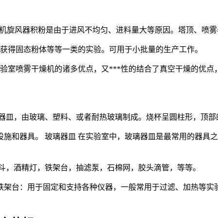
雾干燥机旋风器积粉是由于进风不均匀、进料量大等原因。塔顶、
燥获得固态粉体等等一类的实验。可用于小批量的生产工作。
*实验室喷雾干燥机的诸多优点，又***性的结合了真空干燥的优
璃器皿，由玻璃、塑料、或者耐热玻璃制成。烧杯呈圆柱形，顶部
施和器具。 玻璃器皿 在实验室中，玻璃器皿是最常用的器具
漏斗，酒精灯，铁架台，抽滤泵，石棉网，胶头滴管，等等。
铁架台：用于固定和支持各种仪器，一般常用于过滤、加热等实