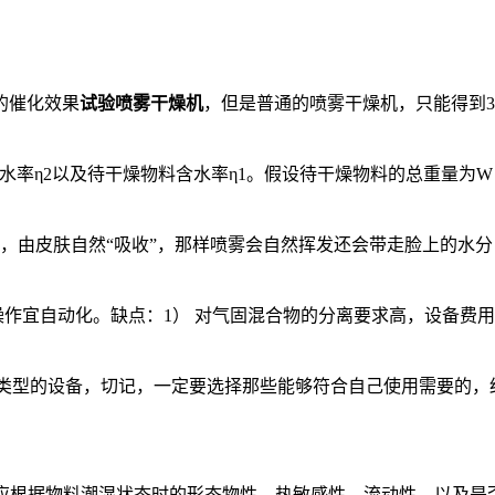
的催化效果
试验喷雾干燥机
，但是普通的喷雾干燥机，只能得到3
水率η2以及待干燥物料含水率η1。假设待干燥物料的总重量为
，由皮肤自然“吸收”，那样喷雾会自然挥发还会带走脸上的水分
作宜自动化。缺点：1） 对气固混合物的分离要求高，设备费用大
种不同类型的设备，切记，一定要选择那些能够符合自己使用需要的
应根据物料潮湿状态时的形态物性、热敏感性、流动性，以及是