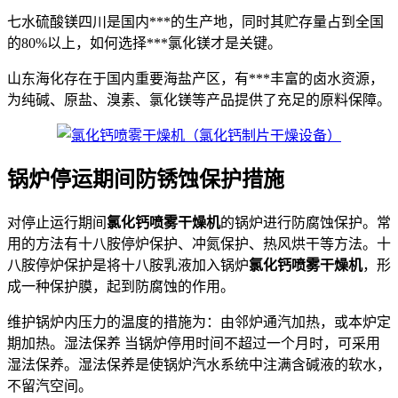
七水硫酸镁四川是国内***的生产地，同时其贮存量占到全国
的80%以上，如何选择***氯化镁才是关键。
山东海化存在于国内重要海盐产区，有***丰富的卤水资源，
为纯碱、原盐、溴素、氯化镁等产品提供了充足的原料保障。
锅炉停运期间防锈蚀保护措施
对停止运行期间
氯化钙喷雾干燥机
的锅炉进行防腐蚀保护。常
用的方法有十八胺停炉保护、冲氮保护、热风烘干等方法。十
八胺停炉保护是将十八胺乳液加入锅炉
氯化钙喷雾干燥机
，形
成一种保护膜，起到防腐蚀的作用。
维护锅炉内压力的温度的措施为：由邻炉通汽加热，或本炉定
期加热。湿法保养 当锅炉停用时间不超过一个月时，可采用
湿法保养。湿法保养是使锅炉汽水系统中注满含碱液的软水，
不留汽空间。