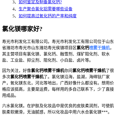
3、
如何鉴定及制备氯化钙?
4、
生产聚合氯化铝需要哪些设备
5、
如何提高过氧化钙的产率和纯度
氯化镁哪家好?
寿光市利发化工有限公司。寿光市利发化工有限公司位于山东
省潍坊市寿光市山东潍坊寿光侯镇项目区
氯化钙
喷雾干燥机
，
其主营项目有氯化镁、氯化钙、融雪剂、煤矿阻化剂、软水
盐、工业盐、抑尘剂、阻化剂、小白盐、卤片等。
因为关注，好像
氯化钙喷雾干燥机
你问
氯化钙喷雾干燥机
了很
多次
氯化钙喷雾干燥机
了。氯化镁沿海，盐湖，海绵钛厂家
产，氧化镁东北，河北等地出，广西好像什么都没有。想用价
格应该挺高，主要是运费，每样用的多自己联系下，少了直接
用成品。
六水氯化镁。在护肤及化妆品中是优良的皮肤柔润剂，可使肌
肤柔软嫩滑，无油腻感，所以化妆品中用六水合氯化镁***。