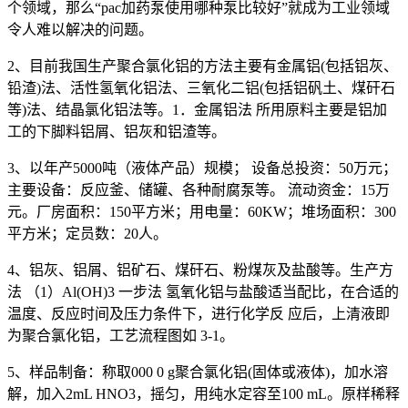
个领域，那么“pac加药泵使用哪种泵比较好”就成为工业领域
令人难以解决的问题。
2、目前我国生产聚合氯化铝的方法主要有金属铝(包括铝灰、
铅渣)法、活性氢氧化铝法、三氧化二铝(包括铝矾土、煤矸石
等)法、结晶氯化铝法等。1．金属铝法 所用原料主要是铝加
工的下脚料铝屑、铝灰和铝渣等。
3、以年产5000吨（液体产品）规模； 设备总投资：50万元；
主要设备：反应釜、储罐、各种耐腐泵等。 流动资金：15万
元。厂房面积：150平方米；用电量：60KW；堆场面积：300
平方米；定员数：20人。
4、铝灰、铝屑、铝矿石、煤矸石、粉煤灰及盐酸等。生产方
法 （1）Al(OH)3 一步法 氢氧化铝与盐酸适当配比，在合适的
温度、反应时间及压力条件下，进行化学反 应后，上清液即
为聚合氯化铝，工艺流程图如 3-1。
5、样品制备：称取000 0 g聚合氯化铝(固体或液体)，加水溶
解，加入2mL HNO3，摇匀，用纯水定容至100 mL。原样稀释