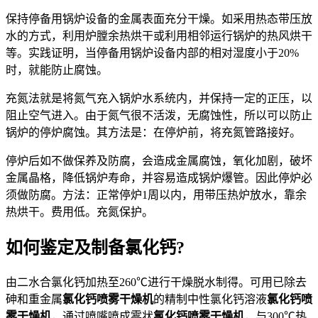
保持停备用锅炉设备的金属表面充分干燥。如采用热态带压放
水的方式，利用炉膛余热烘干或利用相邻运行锅炉的热风烘干
等。实践证明，当停备用锅炉设备内部的相对湿度小于20%
时，就能防止腐蚀。
充氮法就是将氮气充入锅炉水系统内，并保持一定的正压，以
阻止空气进入。由于氮气很不活泼，无腐蚀性，所以可以防止
锅炉的停炉腐蚀。其方法是：在停炉前，将充氮管路接好。
停炉后如不做保养及防腐，会造成金属腐蚀，氧化加剧，破坏
金属晶格，降低锅炉寿命，并容易造成锅炉爆管。因此停炉必
须做防腐。方法：正常停炉1周以内，用带压热炉放水，靠余
热烘干。费用低。充氮保护。
如何鉴定及制备氯化钙?
由二水合氯化钙加热至260℃进行干燥脱水制得。可用已除去
砷和重金属
氯化钙喷雾干燥机
的精制中性氯化钙溶液
氯化钙喷
雾干燥机
，通过喷嘴喷成雾状
氯化钙喷雾干燥机
，与300℃热