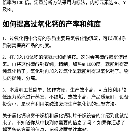
倍率为100 倍。定量分析方法采用内标法，内标元素选Sc、Y
及Bi。
如何提高过氧化钙的产率和纯度
1、过氧化钙中含有的杂质主要是氢氧化物沉淀，可以通过杂
质剥离提高产品的纯度。
2、在加入1/3体积的浓氨水和硝酸铵。这时会有碳酸擦沉淀出
来。再将这份碳酸钙提纯，精制，加热到1000度。就能制得高
纯氧化钙了。氧化钙再加入过氧化氢就能制得过氧化钙了。物
质的提纯，分离。
3、本发明工艺简单，操作方便，生产效率高，可直接利用较
低压力蒸汽进行蒸发，不结垢，热效率高，产品质量好，设备
投资小，是现有利用氨碱法废液生产氯化钙的理想方法。
关于氯化钙喷雾干燥机和氯化钙制片干燥设备的介绍到此就结
束了，不知道你从中找到你需要的信息了吗 ？如果你还想了
解更多这方面的信息，记得收藏关注本站。