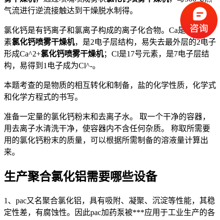
气流进行逆流接触达到干燥脱水制得。
氯化钙是有钙离子和氯离子构成的离子化合物。Ca是20号元
素
氯化钙喷雾干燥机
，是2电子层结构，易失去最外层的2电子
形成Ca^2+
氯化钙喷雾干燥机
；Cl是17号元素，是7电子层结
构，易得到1电子成为Cl^-。
本题考查的是物质的相互转化和制备，盐的化学性质，化学式
和化学方程式的书写。
准备一定量的氯化钙粉末和去离子水。 取一个干净的容器，
用去离子水清洗干净，使容器内不含任何杂质。 称取所需要
用的氯化钙粉末的质量，可以根据所需制备的溶液量计算出
来。
生产聚合氯化铝需要哪些设备
1、pac又名聚合氯化铝，具有吸附、凝聚、沉淀等性能，其稳
定性差，有腐蚀性。因此pac加药泵被***应用于工业生产的各