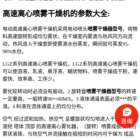
高速离心喷雾干燥机的参数大全:
电动高速离心喷雾干燥机采用电动喷头
喷雾干燥器型号
，将物
料高速旋转形成均匀雾状，在干燥室内雾滴与热风同方向流
动，热风进入干燥室即使雾滴水份蒸发，瞬间就可蒸发95-
98%水份。
LGZ系列高速离心喷雾干燥机，LGZ系列高速离心喷雾干燥机
可以使溶液、乳液、悬浮液、糊状物料、喷雾干燥成干粉，速
度快、效率高、工序少。
雾化轮转动时必须没有振动。2 旋转盘
喷雾干燥器型号
的转速
一定要高，一般转速90～60M/S。3 液体通道表面必须***的平
滑。4 料液在流体通道上的均匀分布。
空气 经过滤和加热，热空气 呈螺旋状均匀地进入干燥室。料
液经 塔体 顶部 的高速离心雾化器，（旋转）喷雾成极细微的
雾状液珠，与热空气并流接触在极短的时间内可干燥为 成品