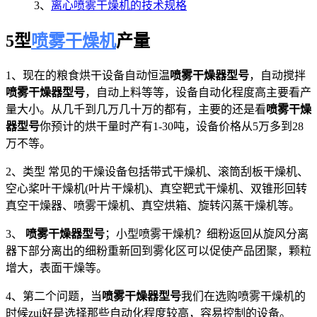
3、
离心喷雾干燥机的技术规格
5型
喷雾干燥机
产量
1、现在的粮食烘干设备自动恒温
喷雾干燥器型号
，自动搅拌
喷雾干燥器型号
，自动上料等等，设备自动化程度高主要看产
量大小。从几千到几万几十万的都有，主要的还是看
喷雾干燥
器型号
你预计的烘干量时产有1-30吨，设备价格从5万多到28
万不等。
2、类型 常见的干燥设备包括带式干燥机、滚筒刮板干燥机、
空心桨叶干燥机(叶片干燥机)、真空靶式干燥机、双锥形回转
真空干燥器、喷雾干燥机、真空烘箱、旋转闪蒸干燥机等。
3、
喷雾干燥器型号
；小型喷雾干燥机？细粉返回从旋风分离
器下部分离出的细粉重新回到雾化区可以促使产品团聚，颗粒
增大，表面干燥等。
4、第二个问题，当
喷雾干燥器型号
我们在选购喷雾干燥机的
时候zui好是选择那些自动化程度较高，容易控制的设备。