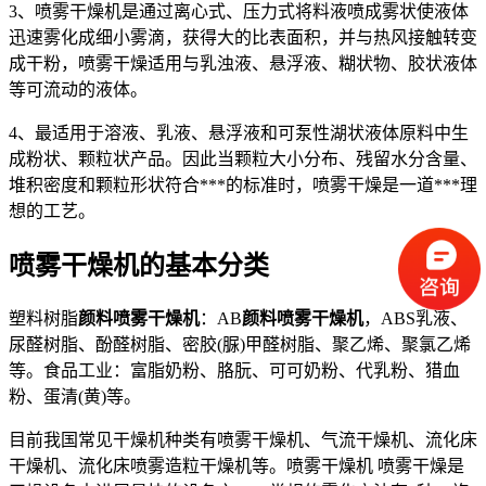
3、喷雾干燥机是通过离心式、压力式将料液喷成雾状使液体
迅速雾化成细小雾滴，获得大的比表面积，并与热风接触转变
成干粉，喷雾干燥适用与乳浊液、悬浮液、糊状物、胶状液体
等可流动的液体。
4、最适用于溶液、乳液、悬浮液和可泵性湖状液体原料中生
成粉状、颗粒状产品。因此当颗粒大小分布、残留水分含量、
堆积密度和颗粒形状符合***的标准时，喷雾干燥是一道***理
想的工艺。
喷雾干燥机的基本分类
塑料树脂
颜料喷雾干燥机
：AB
颜料喷雾干燥机
，ABS乳液、
尿醛树脂、酚醛树脂、密胶(脲)甲醛树脂、聚乙烯、聚氯乙烯
等。食品工业：富脂奶粉、胳朊、可可奶粉、代乳粉、猎血
粉、蛋清(黄)等。
目前我国常见干燥机种类有喷雾干燥机、气流干燥机、流化床
干燥机、流化床喷雾造粒干燥机等。喷雾干燥机 喷雾干燥是